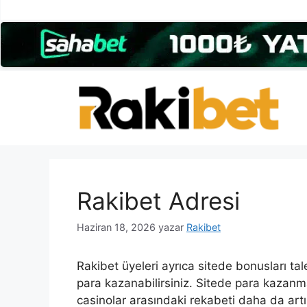
İçeriğe
atla
Rakibet Adresi
Haziran 18, 2026
yazar
Rakibet
Rakibet üyeleri ayrıca sitede bonusları ta
para kazanabilirsiniz. Sitede para kazanma
casinolar arasındaki rekabeti daha da artır