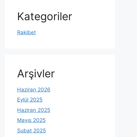
Kategoriler
Rakibet
Arşivler
Haziran 2026
Eylül 2025
Haziran 2025
Mayıs 2025
Şubat 2025