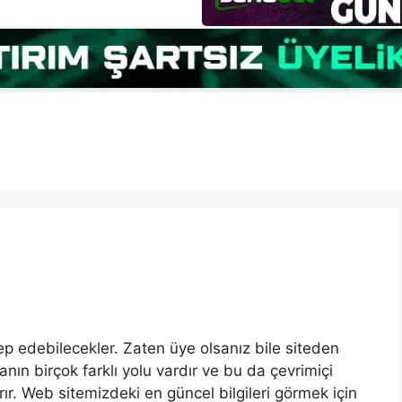
lep edebilecekler. Zaten üye olsanız bile siteden
nın birçok farklı yolu vardır ve bu da çevrimiçi
ır. Web sitemizdeki en güncel bilgileri görmek için