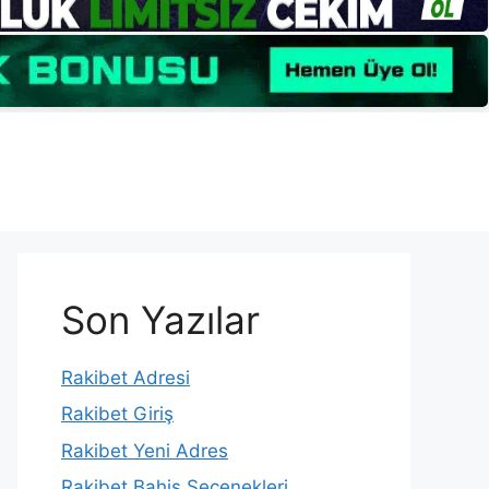
Son Yazılar
Rakibet Adresi
Rakibet Giriş
Rakibet Yeni Adres
Rakibet Bahis Seçenekleri