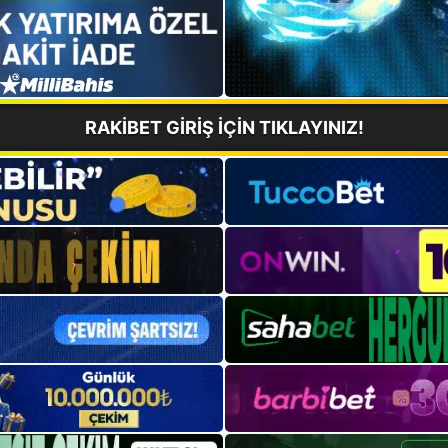
RAKİBET GİRİŞ İÇİN TIKLAYINIZ!