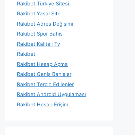
Rakibet Türkiye Sitesi
Rakibet Yasal Site
Rakibet Adres Değişimi
Rakibet Spor Bahis
Rakibet Kaliteli Tv
Rakibet
Rakibet Hesap Açma
Rakibet Geniş Bahisler
Rakibet Tercih Edilenler
Rakibet Android Uygulaması
Rakibet Hesap Erişimi