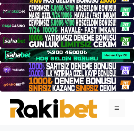
İçeriğe
atla
Menü