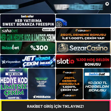
×
RAKİBET GİRİŞ İÇİN TIKLAYINIZ!