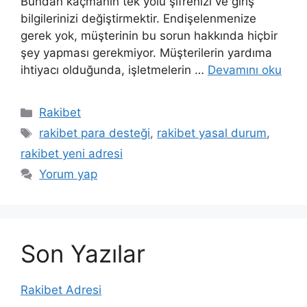
Bundan kaçmanın tek yolu şifrenizi ve giriş
bilgilerinizi değiştirmektir. Endişelenmenize
gerek yok, müşterinin bu sorun hakkında hiçbir
şey yapması gerekmiyor. Müşterilerin yardıma
ihtiyacı olduğunda, işletmelerin …
Devamını oku
Kategoriler
Rakibet
Etiketler
rakibet para desteği
,
rakibet yasal durum
,
rakibet yeni adresi
Yorum yap
Son Yazılar
Rakibet Adresi