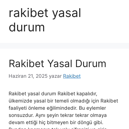
rakibet yasal
durum
Rakibet Yasal Durum
Haziran 21, 2025
yazar
Rakibet
Rakibet yasal durum Rakibet kapalıdır,
ülkemizde yasal bir temeli olmadığı için Rakibet
faaliyeti önleme eğilimindedir. Bu eylemler
sonsuzdur. Aynı şeyin tekrar tekrar olmaya
devam ettiği hiç bitmeyen bir döngü gibi.