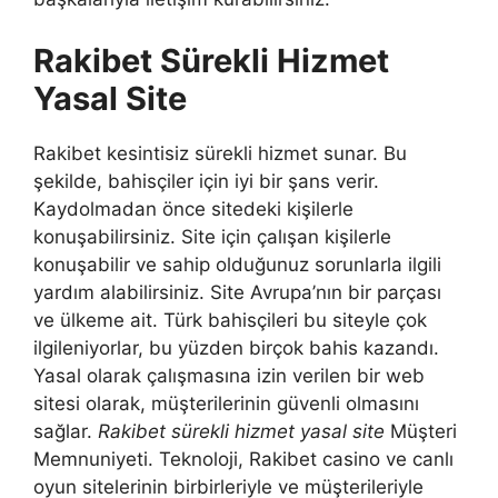
Rakibet Sürekli Hizmet
Yasal Site
Rakibet kesintisiz sürekli hizmet sunar. Bu
şekilde, bahisçiler için iyi bir şans verir.
Kaydolmadan önce sitedeki kişilerle
konuşabilirsiniz. Site için çalışan kişilerle
konuşabilir ve sahip olduğunuz sorunlarla ilgili
yardım alabilirsiniz. Site Avrupa’nın bir parçası
ve ülkeme ait. Türk bahisçileri bu siteyle çok
ilgileniyorlar, bu yüzden birçok bahis kazandı.
Yasal olarak çalışmasına izin verilen bir web
sitesi olarak, müşterilerinin güvenli olmasını
sağlar.
Rakibet sürekli hizmet yasal site
Müşteri
Memnuniyeti. Teknoloji, Rakibet casino ve canlı
oyun sitelerinin birbirleriyle ve müşterileriyle