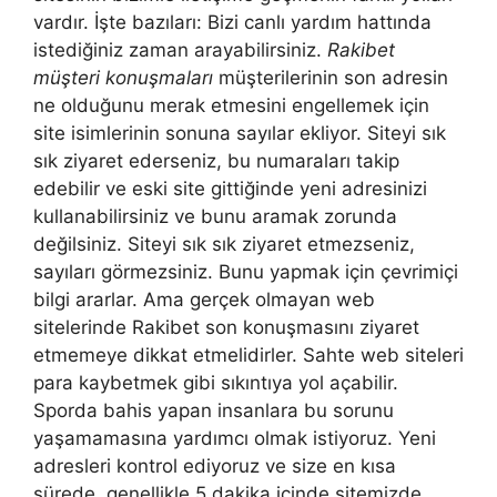
vardır. İşte bazıları: Bizi canlı yardım hattında
istediğiniz zaman arayabilirsiniz.
Rakibet
müşteri konuşmaları
müşterilerinin son adresin
ne olduğunu merak etmesini engellemek için
site isimlerinin sonuna sayılar ekliyor. Siteyi sık
sık ziyaret ederseniz, bu numaraları takip
edebilir ve eski site gittiğinde yeni adresinizi
kullanabilirsiniz ve bunu aramak zorunda
değilsiniz. Siteyi sık sık ziyaret etmezseniz,
sayıları görmezsiniz. Bunu yapmak için çevrimiçi
bilgi ararlar. Ama gerçek olmayan web
sitelerinde Rakibet son konuşmasını ziyaret
etmemeye dikkat etmelidirler. Sahte web siteleri
para kaybetmek gibi sıkıntıya yol açabilir.
Sporda bahis yapan insanlara bu sorunu
yaşamamasına yardımcı olmak istiyoruz. Yeni
adresleri kontrol ediyoruz ve size en kısa
sürede, genellikle 5 dakika içinde sitemizde