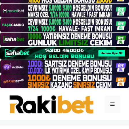
İçeriğe
atla
Menü