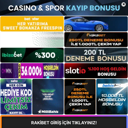
×
RAKİBET GİRİŞ İÇİN TIKLAYINIZ!