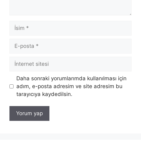
İsim
E-
posta
İnternet
sitesi
Daha sonraki yorumlarımda kullanılması için
adım, e-posta adresim ve site adresim bu
tarayıcıya kaydedilsin.