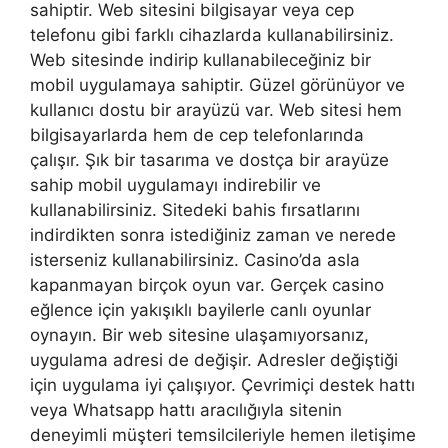
sahiptir. Web sitesini bilgisayar veya cep
telefonu gibi farklı cihazlarda kullanabilirsiniz.
Web sitesinde indirip kullanabileceğiniz bir
mobil uygulamaya sahiptir. Güzel görünüyor ve
kullanıcı dostu bir arayüzü var. Web sitesi hem
bilgisayarlarda hem de cep telefonlarında
çalışır. Şık bir tasarıma ve dostça bir arayüze
sahip mobil uygulamayı indirebilir ve
kullanabilirsiniz. Sitedeki bahis fırsatlarını
indirdikten sonra istediğiniz zaman ve nerede
isterseniz kullanabilirsiniz. Casino’da asla
kapanmayan birçok oyun var. Gerçek casino
eğlence için yakışıklı bayilerle canlı oyunlar
oynayın. Bir web sitesine ulaşamıyorsanız,
uygulama adresi de değişir. Adresler değiştiği
için uygulama iyi çalışıyor. Çevrimiçi destek hattı
veya Whatsapp hattı aracılığıyla sitenin
deneyimli müşteri temsilcileriyle hemen iletişime