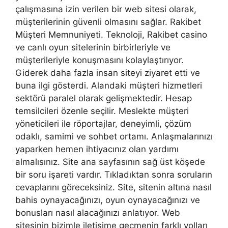
çalışmasına izin verilen bir web sitesi olarak,
müşterilerinin güvenli olmasını sağlar. Rakibet
Müşteri Memnuniyeti. Teknoloji, Rakibet casino
ve canlı oyun sitelerinin birbirleriyle ve
müşterileriyle konuşmasını kolaylaştırıyor.
Giderek daha fazla insan siteyi ziyaret etti ve
buna ilgi gösterdi. Alandaki müşteri hizmetleri
sektörü paralel olarak gelişmektedir. Hesap
temsilcileri özenle seçilir. Meslekte müşteri
yöneticileri ile röportajlar, deneyimli, çözüm
odaklı, samimi ve sohbet ortamı. Anlaşmalarınızı
yaparken hemen ihtiyacınız olan yardımı
almalısınız. Site ana sayfasının sağ üst köşede
bir soru işareti vardır. Tıkladıktan sonra soruların
cevaplarını göreceksiniz. Site, sitenin altına nasıl
bahis oynayacağınızı, oyun oynayacağınızı ve
bonusları nasıl alacağınızı anlatıyor. Web
sitesinin bizimle iletişime geçmenin farklı yolları