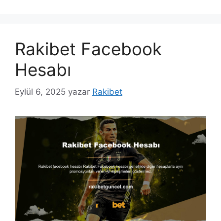
Rakibet Facebook
Hesabı
Eylül 6, 2025
yazar
Rakibet