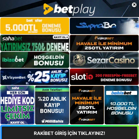
×
RAKİBET GİRİŞ İÇİN TIKLAYINIZ!