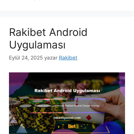
Rakibet Android
Uygulaması
Eylül 24, 2025
yazar
Rakibet