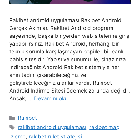
Rakibet android uygulaması Rakibet Android
Gerçek Akımlar. Rakibet Android programı
sayesinde, başka bir yerden web sitelerine giriş
yapabilirsiniz. Rakibet Android, herhangi bir
teknik sorunla karşılaşmayan popüler bir canlı
bahis sitesidir. Yapısı ve sunumu ile, cihazınıza
indireceğiniz Android Rakibet sistemiyle her
anın tadını çıkarabileceğiniz ve
geliştirebileceğiniz alanlar vardır. Rakibet
Android İndirme Sitesi ödemek zorunda değildir.
Ancak, …
Devamını oku
Kategoriler
Rakibet
Etiketler
rakibet android uygulaması
,
rakibet maç
izleme
,
rakibet rulet stratejisi