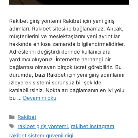
Rakibet giriş yöntemi Rakibet için yeni giriş
adımları. Rakibet sitesine bağlanamaz. Ancak,
müşterilerini ve meslektaşlarını yeni ayrıntılar
hakkında en kısa zamanda bilgilendirmelidirler.
Adreslerini değiştirdiklerinde kullanıcılara
yardımcı oluyoruz. İnternette herhangi bir
bağlantısı olmayan birçok ücret görebiliriz. Bu
durumda, bazı Rakibet için yeni giriş adımlarını
izleyerek sistemi sorunsuz bir şekilde
katılabilirsiniz. Noktaları bağlamanın en iyi yolu
bu …
Devamını oku
Kategoriler
Rakibet
Etiketler
rakibet giriş yöntemi
,
rakibet instagram
,
rakibet sistem güvenilirliği