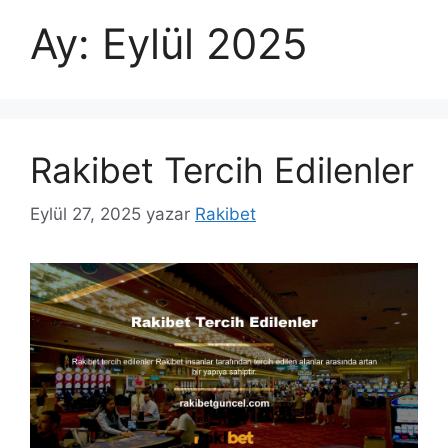
Ay:
Eylül 2025
Rakibet Tercih Edilenler
Eylül 27, 2025
yazar
Rakibet