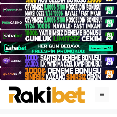
İçeriğe
atla
Menü