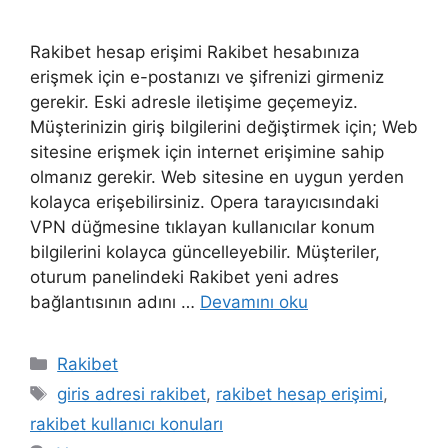
Rakibet hesap erişimi Rakibet hesabınıza
erişmek için e-postanızı ve şifrenizi girmeniz
gerekir. Eski adresle iletişime geçemeyiz.
Müşterinizin giriş bilgilerini değiştirmek için; Web
sitesine erişmek için internet erişimine sahip
olmanız gerekir. Web sitesine en uygun yerden
kolayca erişebilirsiniz. Opera tarayıcısındaki
VPN düğmesine tıklayan kullanıcılar konum
bilgilerini kolayca güncelleyebilir. Müşteriler,
oturum panelindeki Rakibet yeni adres
bağlantısının adını …
Devamını oku
Kategoriler
Rakibet
Etiketler
giris adresi rakibet
,
rakibet hesap erişimi
,
rakibet kullanıcı konuları