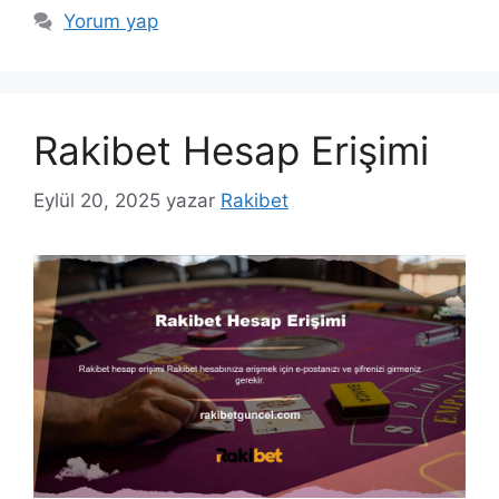
Yorum yap
Rakibet Hesap Erişimi
Eylül 20, 2025
yazar
Rakibet