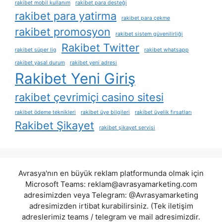
rakibet mobil kullanım
rakibet para desteği
rakibet para yatirma
rakibet para çekme
rakibet promosyon
rakibet sistem güvenilirliği
Rakibet Twitter
rakibet süper lig
rakibet whatsapp
rakibet yasal durum
rakibet yeni adresi
Rakibet Yeni Giriş
rakibet çevrimiçi casino sitesi
rakibet ödeme teknikleri
rakibet üye bilgileri
rakibet üyelik fırsatları
Rakibet Şikayet
rakibet şikayet servisi
Avrasya'nın en büyük reklam platformunda olmak için
Microsoft Teams:
reklam@avrasyamarketing.com
adresimizden veya Telegram: @Avrasyamarketing
adresimizden irtibat kurabilirsiniz. (Tek iletişim
adreslerimiz teams / telegram ve mail adresimizdir.