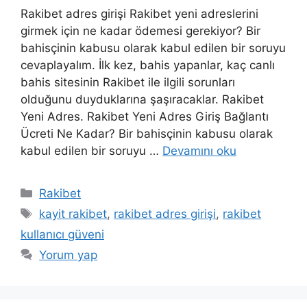
Rakibet adres girişi Rakibet yeni adreslerini
girmek için ne kadar ödemesi gerekiyor? Bir
bahisçinin kabusu olarak kabul edilen bir soruyu
cevaplayalım. İlk kez, bahis yapanlar, kaç canlı
bahis sitesinin Rakibet ile ilgili sorunları
olduğunu duyduklarına şaşıracaklar. Rakibet
Yeni Adres. Rakibet Yeni Adres Giriş Bağlantı
Ücreti Ne Kadar? Bir bahisçinin kabusu olarak
kabul edilen bir soruyu …
Devamını oku
Kategoriler
Rakibet
Etiketler
kayit rakibet
,
rakibet adres girişi
,
rakibet
kullanıcı güveni
Yorum yap