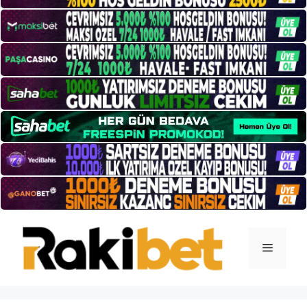
İçeriğe
atla
Menü