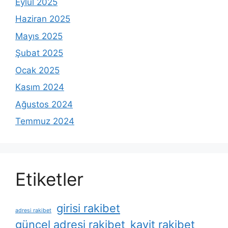
Eylül 2025
Haziran 2025
Mayıs 2025
Şubat 2025
Ocak 2025
Kasım 2024
Ağustos 2024
Temmuz 2024
Etiketler
girisi rakibet
adresi rakibet
güncel adresi rakibet
kayit rakibet