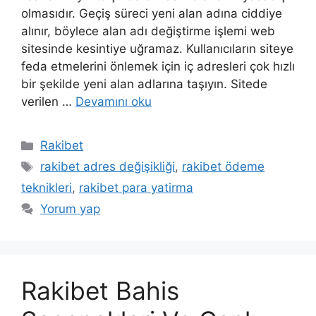
olmasıdır. Geçiş süreci yeni alan adına ciddiye
alınır, böylece alan adı değiştirme işlemi web
sitesinde kesintiye uğramaz. Kullanıcıların siteye
feda etmelerini önlemek için iç adresleri çok hızlı
bir şekilde yeni alan adlarına taşıyın. Sitede
verilen …
Devamını oku
Kategoriler
Rakibet
Etiketler
rakibet adres değişikliği
,
rakibet ödeme
teknikleri
,
rakibet para yatirma
Yorum yap
Rakibet Bahis