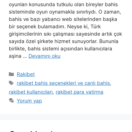
oyunları konusunda tutkulu olan bireyler bahis
sisteminde oyun oynamakla sınırlıydı. O zaman,
bahis ve bazı yabancı web sitelerinden başka
bir seçenek bulamadım. Neyse ki, Türk
girişimcilerinin sıkı çalışması sayesinde artık çok
sayıda özel şirkete hizmet sunuyorlar. Bununla
birlikte, bahis sistemi açısından kullanıcılara
aşina …
Devamını oku
Kategoriler
Rakibet
Etiketler
rakibet bahis seçenekleri ve canlı bahis
,
rakibet kullanıcıları
,
rakibet para yatirma
Yorum yap