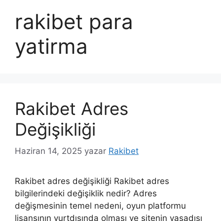
rakibet para
yatirma
Rakibet Adres
Değişikliği
Haziran 14, 2025
yazar
Rakibet
Rakibet adres değişikliği Rakibet adres
bilgilerindeki değişiklik nedir? Adres
değişmesinin temel nedeni, oyun platformu
lisansının yurtdışında olması ve sitenin yasadışı