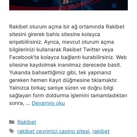
Rakibet oturum açma bir ağ ortamında Rakibet
sitesini girerek bahis sitesine kolayca
erişebilirsiniz. Ayrıca, mevcut oturum açma
bilgilerinizi kullanarak Rakibet Twitter veya
Facebook’ta kolayca bağlantı kurabilirsiniz. Web
sitesine kaydolmak inanılmaz derecede basit.
Yukarıda bahsettiğimiz gibi, tek yapmanız
gereken hemen Kayıt düğmesine tıklamaktır.
Yalnızca birkaç saniye süren ve doğru bilgi
sağlayan form doldurma işlemini tamamladıktan
sonra, …
Devamını oku
Kategoriler
Rakibet
Etiketler
rakibet çevrimiçi casino sitesi
,
rakibet