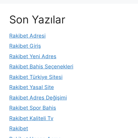
Son Yazılar
Rakibet Adresi
Rakibet Giriş
Rakibet Yeni Adres
Rakibet Bahis Seçenekleri
Rakibet Türkiye Sitesi
Rakibet Yasal Site
Rakibet Adres Değişimi
Rakibet Spor Bahis
Rakibet Kaliteli Tv
Rakibet