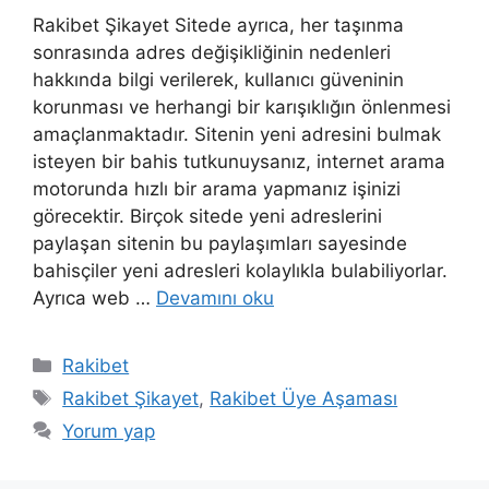
Rakibet Şikayet Sitede ayrıca, her taşınma
sonrasında adres değişikliğinin nedenleri
hakkında bilgi verilerek, kullanıcı güveninin
korunması ve herhangi bir karışıklığın önlenmesi
amaçlanmaktadır. Sitenin yeni adresini bulmak
isteyen bir bahis tutkunuysanız, internet arama
motorunda hızlı bir arama yapmanız işinizi
görecektir. Birçok sitede yeni adreslerini
paylaşan sitenin bu paylaşımları sayesinde
bahisçiler yeni adresleri kolaylıkla bulabiliyorlar.
Ayrıca web …
Devamını oku
Kategoriler
Rakibet
Etiketler
Rakibet Şikayet
,
Rakibet Üye Aşaması
Yorum yap