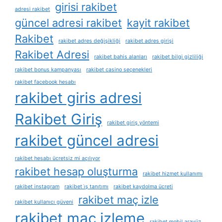
girisi rakibet
adresi rakibet
güncel adresi rakibet
kayit rakibet
Rakibet
rakibet adres değişikliği
rakibet adres girişi
Rakibet Adresi
rakibet bahis alanları
rakibet bilgi gizliliği
rakibet bonus kampanyası
rakibet casino seçenekleri
rakibet facebook hesabı
rakibet giris adresi
Rakibet Giriş
rakibet giriş yöntemi
rakibet güncel adresi
rakibet hesabı ücretsiz mi açılıyor
rakibet hesap oluşturma
rakibet hizmet kullanımı
rakibet instagram
rakibet i̇ş tanıtımı
rakibet kaydolma ücreti
rakibet maç izle
rakibet kullanıcı güveni
rakibet maç izleme
rakibet mobil arayüz