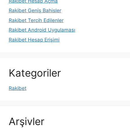
Rakibet Hesap Açma
Rakibet Geniş Bahisler
Rakibet Tercih Edilenler
Rakibet Android Uygulaması
Rakibet Hesap Erişimi
Kategoriler
Rakibet
Arşivler