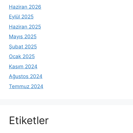
Haziran 2026
Eylül 2025
Haziran 2025
Mayıs 2025
Şubat 2025
Ocak 2025
Kasım 2024
Ağustos 2024
Temmuz 2024
Etiketler