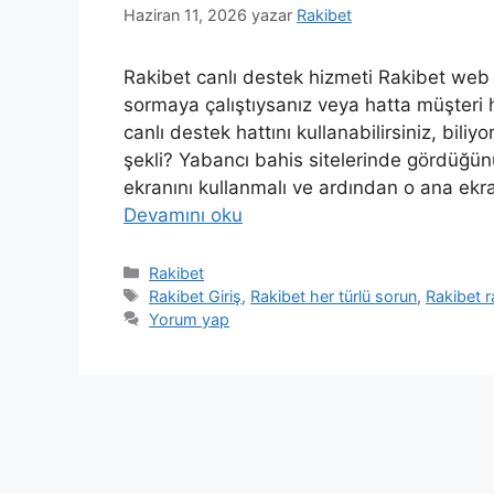
Haziran 11, 2026
yazar
Rakibet
Rakibet canlı destek hizmeti Rakibet web 
sormaya çalıştıysanız veya hatta müşteri h
canlı destek hattını kullanabilirsiniz, bil
şekli? Yabancı bahis sitelerinde gördüğün
ekranını kullanmalı ve ardından o ana ekra
Devamını oku
Kategoriler
Rakibet
Etiketler
Rakibet Giriş
,
Rakibet her türlü sorun
,
Rakibet r
Yorum yap