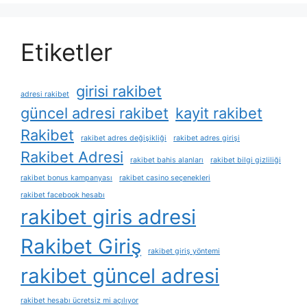
Etiketler
girisi rakibet
adresi rakibet
güncel adresi rakibet
kayit rakibet
Rakibet
rakibet adres değişikliği
rakibet adres girişi
Rakibet Adresi
rakibet bahis alanları
rakibet bilgi gizliliği
rakibet bonus kampanyası
rakibet casino seçenekleri
rakibet facebook hesabı
rakibet giris adresi
Rakibet Giriş
rakibet giriş yöntemi
rakibet güncel adresi
rakibet hesabı ücretsiz mi açılıyor