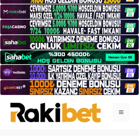
İçeriğe
atla
Menü