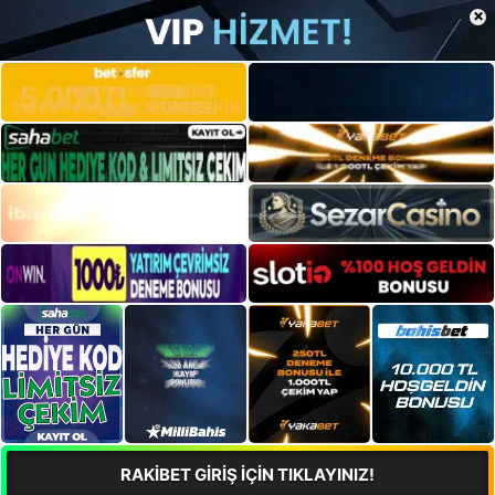
×
RAKİBET GİRİŞ İÇİN TIKLAYINIZ!