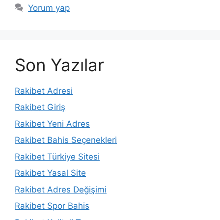
Yorum yap
Son Yazılar
Rakibet Adresi
Rakibet Giriş
Rakibet Yeni Adres
Rakibet Bahis Seçenekleri
Rakibet Türkiye Sitesi
Rakibet Yasal Site
Rakibet Adres Değişimi
Rakibet Spor Bahis