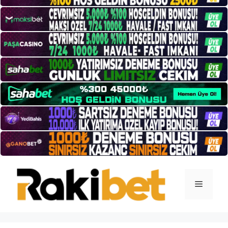
İçeriğe
atla
Menü