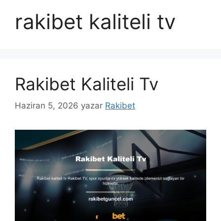
rakibet kaliteli tv
Rakibet Kaliteli Tv
Haziran 5, 2026
yazar
Rakibet