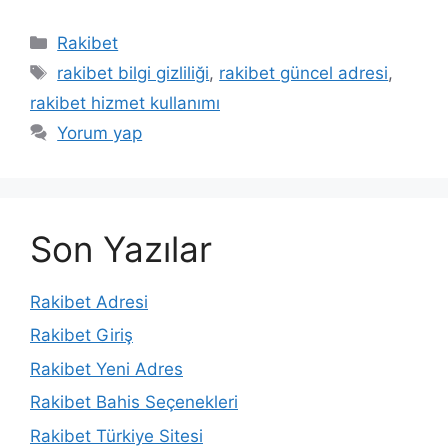
Kategoriler
Rakibet
Etiketler
rakibet bilgi gizliliği
,
rakibet güncel adresi
,
rakibet hizmet kullanımı
Yorum yap
Son Yazılar
Rakibet Adresi
Rakibet Giriş
Rakibet Yeni Adres
Rakibet Bahis Seçenekleri
Rakibet Türkiye Sitesi