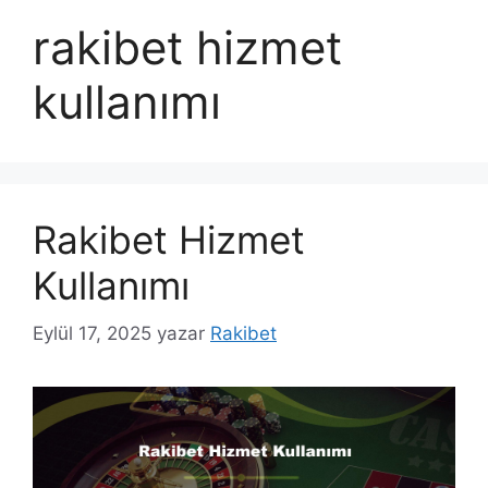
rakibet hizmet
kullanımı
Rakibet Hizmet
Kullanımı
Eylül 17, 2025
yazar
Rakibet