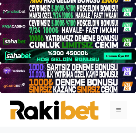
İçeriğe
atla
Menü