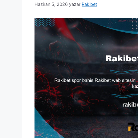
Haziran 5, 2026
yazar
Rakibet