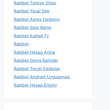
Rakibet Türkiye Sitesi
Rakibet Yasal Site
Rakibet Adres Değişimi
Rakibet Spor Bahis
Rakibet Kaliteli Tv
Rakibet
Rakibet Hesap Açma
Rakibet Geniş Bahisler
Rakibet Tercih Edilenler
Rakibet Android Uygulaması
Rakibet Hesap Erişimi