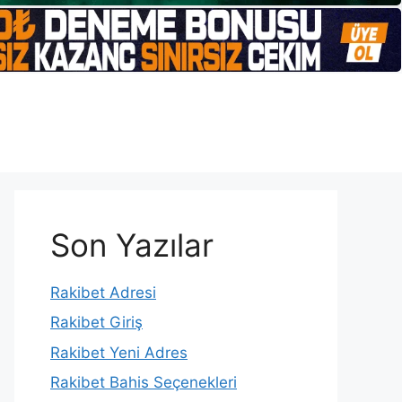
Son Yazılar
Rakibet Adresi
Rakibet Giriş
Rakibet Yeni Adres
Rakibet Bahis Seçenekleri