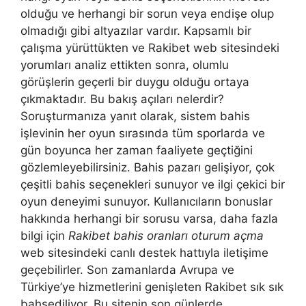
olduğu ve herhangi bir sorun veya endişe olup
olmadığı gibi altyazılar vardır. Kapsamlı bir
çalışma yürüttükten ve Rakibet web sitesindeki
yorumları analiz ettikten sonra, olumlu
görüşlerin geçerli bir duygu olduğu ortaya
çıkmaktadır. Bu bakış açıları nelerdir?
Soruşturmanıza yanıt olarak, sistem bahis
işlevinin her oyun sırasında tüm sporlarda ve
gün boyunca her zaman faaliyete geçtiğini
gözlemleyebilirsiniz. Bahis pazarı gelişiyor, çok
çeşitli bahis seçenekleri sunuyor ve ilgi çekici bir
oyun deneyimi sunuyor. Kullanıcıların bonuslar
hakkında herhangi bir sorusu varsa, daha fazla
bilgi için
Rakibet bahis oranları oturum açma
web sitesindeki canlı destek hattıyla iletişime
geçebilirler. Son zamanlarda Avrupa ve
Türkiye’ye hizmetlerini genişleten Rakibet sık sık
bahsediliyor. Bu sitenin son günlerde