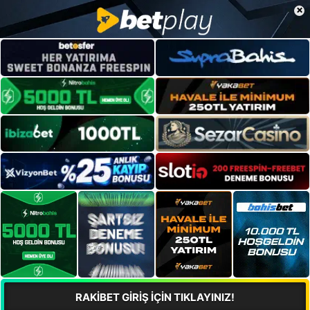
×
RAKİBET GİRİŞ İÇİN TIKLAYINIZ!