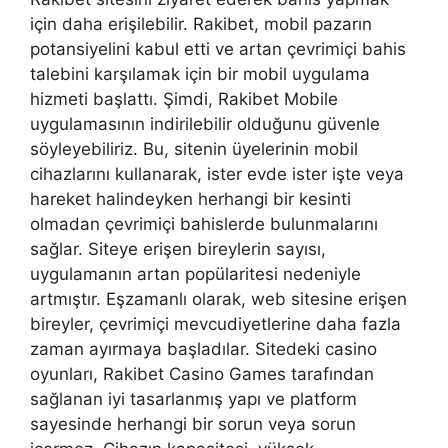
için daha erişilebilir. Rakibet, mobil pazarın
potansiyelini kabul etti ve artan çevrimiçi bahis
talebini karşılamak için bir mobil uygulama
hizmeti başlattı. Şimdi, Rakibet Mobile
uygulamasının indirilebilir olduğunu güvenle
söyleyebiliriz. Bu, sitenin üyelerinin mobil
cihazlarını kullanarak, ister evde ister işte veya
hareket halindeyken herhangi bir kesinti
olmadan çevrimiçi bahislerde bulunmalarını
sağlar. Siteye erişen bireylerin sayısı,
uygulamanın artan popülaritesi nedeniyle
artmıştır. Eşzamanlı olarak, web sitesine erişen
bireyler, çevrimiçi mevcudiyetlerine daha fazla
zaman ayırmaya başladılar. Sitedeki casino
oyunları, Rakibet Casino Games tarafından
sağlanan iyi tasarlanmış yapı ve platform
sayesinde herhangi bir sorun veya sorun