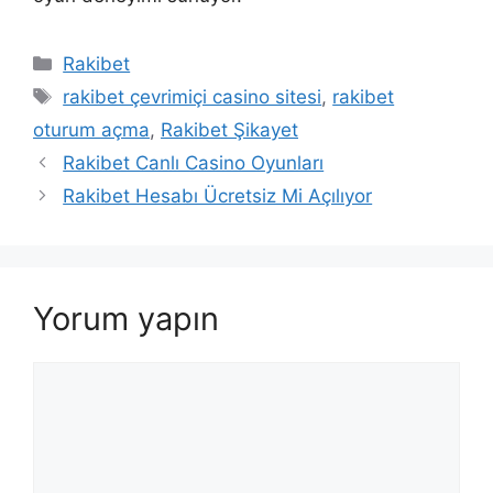
Kategoriler
Rakibet
Etiketler
rakibet çevrimiçi casino sitesi
,
rakibet
oturum açma
,
Rakibet Şikayet
Rakibet Canlı Casino Oyunları
Rakibet Hesabı Ücretsiz Mi Açılıyor
Yorum yapın
Yorum