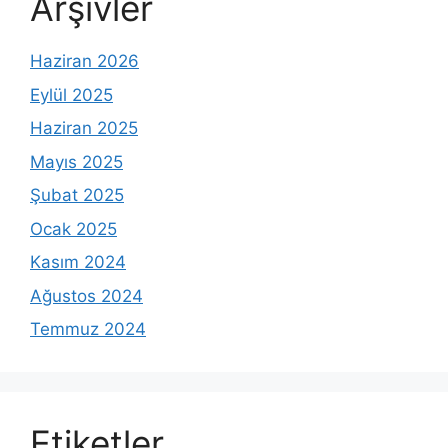
Arşivler
Haziran 2026
Eylül 2025
Haziran 2025
Mayıs 2025
Şubat 2025
Ocak 2025
Kasım 2024
Ağustos 2024
Temmuz 2024
Etiketler