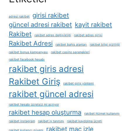
girisi rakibet
adresi rakibet
güncel adresi rakibet
kayit rakibet
Rakibet
rakibet adres değişikliği
rakibet adres girişi
Rakibet Adresi
rakibet bahis alanları
rakibet bilgi gizliliği
rakibet bonus kampanyası
rakibet casino seçenekleri
rakibet facebook hesabı
rakibet giris adresi
Rakibet Giriş
rakibet giriş yöntemi
rakibet güncel adresi
rakibet hesabı ücretsiz mi açılıyor
rakibet hesap oluşturma
rakibet hizmet kullanımı
rakibet instagram
rakibet i̇ş tanıtımı
rakibet kaydolma ücreti
rakibet maç izle
rakibet kullanıcı güveni