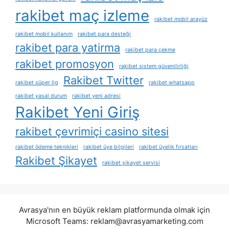
rakibet maç izleme
rakibet mobil arayüz
rakibet mobil kullanım
rakibet para desteği
rakibet para yatirma
rakibet para çekme
rakibet promosyon
rakibet sistem güvenilirliği
Rakibet Twitter
rakibet süper lig
rakibet whatsapp
rakibet yasal durum
rakibet yeni adresi
Rakibet Yeni Giriş
rakibet çevrimiçi casino sitesi
rakibet ödeme teknikleri
rakibet üye bilgileri
rakibet üyelik fırsatları
Rakibet Şikayet
rakibet şikayet servisi
Avrasya'nın en büyük reklam platformunda olmak için
Microsoft Teams:
reklam@avrasyamarketing.com