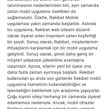
tanınmasının nedenlerinden biri, aynı zamanda
üstün mobil uygulama özellikleri de
sağlamasıdır. Özetle, Rakibet Mobile
uygulaması yakın zamanda başlatıldı. Aslında
bu uygulama, Rakibet web sitesini düzenli
olarak ziyaret eden insanların zaten keşfettiği
bir şeydi. Sonuç olarak, Rakibet, müşterilerinin
ihtiyaçlarını karşılamak için bir mobil uygulama
geliştirdi. Sonuç olarak, şimdi daha geniş bir
müşteri yelpazesi çekebilme avantajına
ulaşmıştır. Ayrıca, sitenin yeni bir üyesi ona
daha fazla zaman ayırmaya başladı. Rakibet
kullanıcıları şu anda son günlerde Rakibet mobil
uygulama hizmetinin kullanılabilirliğini ve
işlevselliğini belirlemek için araştırma yapıyorlar.
Çoğu kişinin siteyi herhangi bir zamanda ziyaret
edememesi nedeniyle. Ancak, mobil cihazlar
Rakibet sitesini ziyaret ederek bahis yapmak