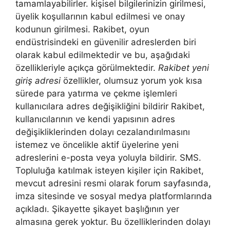
tamamlayabilirler. kişisel bilgilerinizin girilmesi,
üyelik koşullarının kabul edilmesi ve onay
kodunun girilmesi. Rakibet, oyun
endüstrisindeki en güvenilir adreslerden biri
olarak kabul edilmektedir ve bu, aşağıdaki
özellikleriyle açıkça görülmektedir.
Rakibet yeni
giriş adresi
özellikler, olumsuz yorum yok kısa
sürede para yatırma ve çekme işlemleri
kullanıcılara adres değişikliğini bildirir Rakibet,
kullanıcılarının ve kendi yapısının adres
değişikliklerinden dolayı cezalandırılmasını
istemez ve öncelikle aktif üyelerine yeni
adreslerini e-posta veya yoluyla bildirir. SMS.
Topluluğa katılmak isteyen kişiler için Rakibet,
mevcut adresini resmi olarak forum sayfasında,
imza sitesinde ve sosyal medya platformlarında
açıkladı. Şikayette şikayet başlığının yer
almasına gerek yoktur. Bu özelliklerinden dolayı