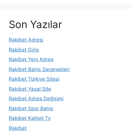
Son Yazılar
Rakibet Adresi
Rakibet Giriş
Rakibet Yeni Adres
Rakibet Bahis Seçenekleri
Rakibet Türkiye Sitesi
Rakibet Yasal Site
Rakibet Adres Değişimi
Rakibet Spor Bahis
Rakibet Kaliteli Tv
Rakibet