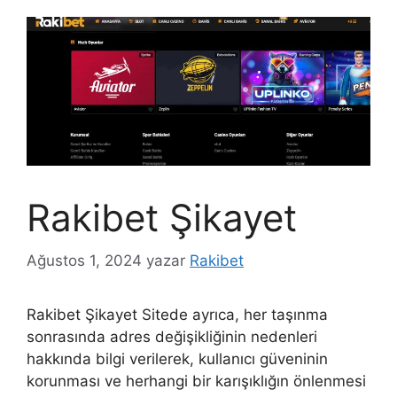
Rakibet Şikayet
Ağustos 1, 2024
yazar
Rakibet
Rakibet Şikayet Sitede ayrıca, her taşınma
sonrasında adres değişikliğinin nedenleri
hakkında bilgi verilerek, kullanıcı güveninin
korunması ve herhangi bir karışıklığın önlenmesi