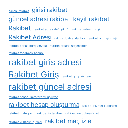
girisi rakibet
adresi rakibet
güncel adresi rakibet
kayit rakibet
Rakibet
rakibet adres değişikliği
rakibet adres girişi
Rakibet Adresi
rakibet bahis alanları
rakibet bilgi gizliliği
rakibet bonus kampanyası
rakibet casino seçenekleri
rakibet facebook hesabı
rakibet giris adresi
Rakibet Giriş
rakibet giriş yöntemi
rakibet güncel adresi
rakibet hesabı ücretsiz mi açılıyor
rakibet hesap oluşturma
rakibet hizmet kullanımı
rakibet instagram
rakibet i̇ş tanıtımı
rakibet kaydolma ücreti
rakibet maç izle
rakibet kullanıcı güveni