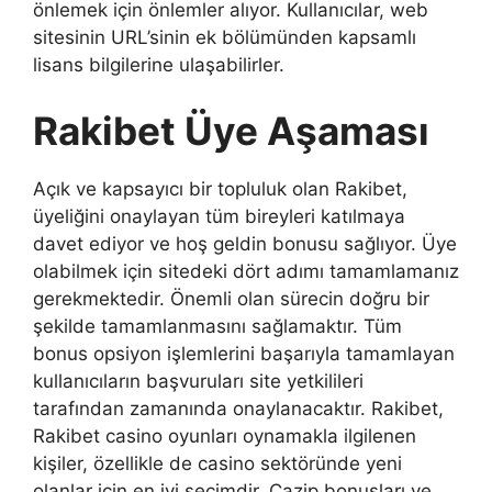
önlemek için önlemler alıyor. Kullanıcılar, web
sitesinin URL’sinin ek bölümünden kapsamlı
lisans bilgilerine ulaşabilirler.
Rakibet Üye Aşaması
Açık ve kapsayıcı bir topluluk olan Rakibet,
üyeliğini onaylayan tüm bireyleri katılmaya
davet ediyor ve hoş geldin bonusu sağlıyor. Üye
olabilmek için sitedeki dört adımı tamamlamanız
gerekmektedir. Önemli olan sürecin doğru bir
şekilde tamamlanmasını sağlamaktır. Tüm
bonus opsiyon işlemlerini başarıyla tamamlayan
kullanıcıların başvuruları site yetkilileri
tarafından zamanında onaylanacaktır. Rakibet,
Rakibet casino oyunları oynamakla ilgilenen
kişiler, özellikle de casino sektöründe yeni
olanlar için en iyi seçimdir. Cazip bonusları ve