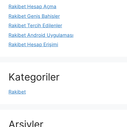
Rakibet Hesap Açma
Rakibet Geniş Bahisler
Rakibet Tercih Edilenler
Rakibet Android Uygulaması
Rakibet Hesap Erişimi
Kategoriler
Rakibet
Arşivler