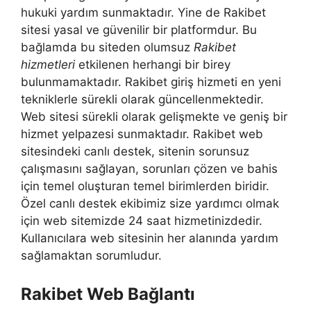
hukuki yardım sunmaktadır. Yine de Rakibet
sitesi yasal ve güvenilir bir platformdur. Bu
bağlamda bu siteden olumsuz
Rakibet
hizmetleri
etkilenen herhangi bir birey
bulunmamaktadır. Rakibet giriş hizmeti en yeni
tekniklerle sürekli olarak güncellenmektedir.
Web sitesi sürekli olarak gelişmekte ve geniş bir
hizmet yelpazesi sunmaktadır. Rakibet web
sitesindeki canlı destek, sitenin sorunsuz
çalışmasını sağlayan, sorunları çözen ve bahis
için temel oluşturan temel birimlerden biridir.
Özel canlı destek ekibimiz size yardımcı olmak
için web sitemizde 24 saat hizmetinizdedir.
Kullanıcılara web sitesinin her alanında yardım
sağlamaktan sorumludur.
Rakibet Web Bağlantı