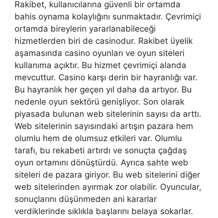
Rakibet, kullanıcılarına güvenli bir ortamda
bahis oynama kolaylığını sunmaktadır. Çevrimiçi
ortamda bireylerin yararlanabileceği
hizmetlerden biri de casinodur. Rakibet üyelik
aşamasında casino oyunları ve oyun siteleri
kullanıma açıktır. Bu hizmet çevrimiçi alanda
mevcuttur. Casino karşı derin bir hayranlığı var.
Bu hayranlık her geçen yıl daha da artıyor. Bu
nedenle oyun sektörü genişliyor. Son olarak
piyasada bulunan web sitelerinin sayısı da arttı.
Web sitelerinin sayısındaki artışın pazara hem
olumlu hem de olumsuz etkileri var. Olumlu
tarafı, bu rekabeti artırdı ve sonuçta çağdaş
oyun ortamını dönüştürdü. Ayrıca sahte web
siteleri de pazara giriyor. Bu web sitelerini diğer
web sitelerinden ayırmak zor olabilir. Oyuncular,
sonuçlarını düşünmeden ani kararlar
verdiklerinde sıklıkla başlarını belaya sokarlar.