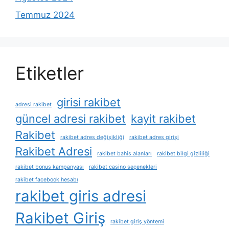
Temmuz 2024
Etiketler
girisi rakibet
adresi rakibet
güncel adresi rakibet
kayit rakibet
Rakibet
rakibet adres değişikliği
rakibet adres girişi
Rakibet Adresi
rakibet bahis alanları
rakibet bilgi gizliliği
rakibet bonus kampanyası
rakibet casino seçenekleri
rakibet facebook hesabı
rakibet giris adresi
Rakibet Giriş
rakibet giriş yöntemi