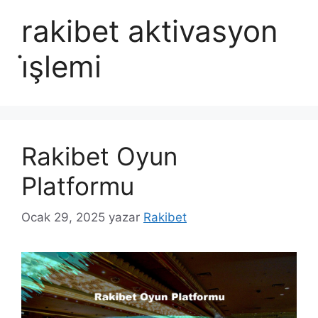
rakibet aktivasyon
i̇şlemi
Rakibet Oyun
Platformu
Ocak 29, 2025
yazar
Rakibet