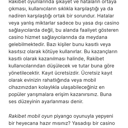
Rakibet oyunlarında şikayet ve hataların ortaya
çıkması, kullanıcıların sıklıkla karşılaştığı ya da
nadiren karşılaştığı ortak bir sorundur. Hatalar
veya yanlış miktarlar sadece bu yasa dışı casino
sağlayıcılarda değil, bu alanda faaliyet gösteren
casino hizmet sağlayıcılarında da meydana
gelebilmektedir. Bazı kişiler bunu kasıtlı veya
kasıtsız olarak kötüye kullanırlar. Bu kazançların
kasıtlı olarak kazanılması halinde, Rakibet
kullanıcılarından düşülecek ve tutar buna göre
yönetilecektir. Kayıt ücretsizdir. Ücretsiz kayıt
olarak evinizin rahatlığında veya mobil
cihazınızdan kolaylıkla ulaşabileceğiniz en
popüler yarışmalara erişim kazanırsınız. Buna
ses düzeyinin ayarlanması denir.
Rakibet mobil oyun
piyango oyunuyla yepyeni
bir heyecana hazır mısınız? Yasadışı bir casino