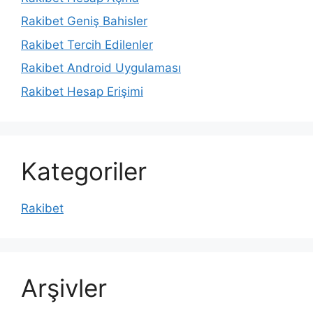
Rakibet Geniş Bahisler
Rakibet Tercih Edilenler
Rakibet Android Uygulaması
Rakibet Hesap Erişimi
Kategoriler
Rakibet
Arşivler