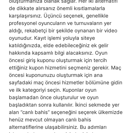
oluşturmanıza olanak sağlar. Her iki alternatifi
de dikkate alırsanız önemli kısıtlamalarla
karşılaşırsınız. Üçüncü seçenek, genellikle
profesyonel oyuncuların ve turnuvaların yer
aldığı, rekabetçi bir şekilde oynanan bir video
oyunudur. Kayıt işlemi yoluyla siteye
katıldığınızda, elde edebileceğiniz ek gelir
hakkında kapsamlı bilgi alacaksınız. Oyun
öncesi giriş kuponu oluşturmak için tercih
ettiğiniz kupon hizmetini seçmeniz gerekir. Maç
öncesi kuponunuzu oluşturmak için ana
sayfadaki maç öncesi hizmetler bölümüne gidin
ve ilk kategoriyi seçin. Kuponlar oyun
başlamadan önce oluşturulur ve oyun
başladıktan sonra kullanılır. İkinci sekmede yer
alan “canlı bahis” seçeneğini seçerek ülkemizde
henüz mevcut olmayan canlı bahis
alternatiflerine ulaşabilirsiniz. Bu adımları