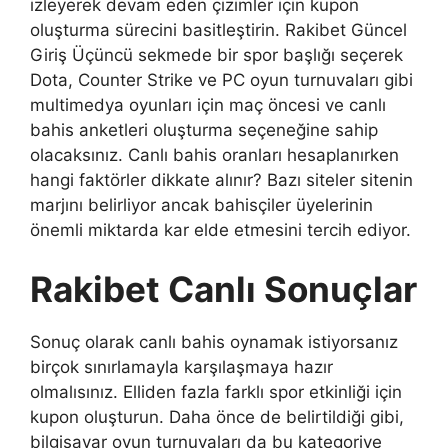
izleyerek devam eden çizimler için kupon
oluşturma sürecini basitleştirin. Rakibet Güncel
Giriş Üçüncü sekmede bir spor başlığı seçerek
Dota, Counter Strike ve PC oyun turnuvaları gibi
multimedya oyunları için maç öncesi ve canlı
bahis anketleri oluşturma seçeneğine sahip
olacaksınız. Canlı bahis oranları hesaplanırken
hangi faktörler dikkate alınır? Bazı siteler sitenin
marjını belirliyor ancak bahisçiler üyelerinin
önemli miktarda kar elde etmesini tercih ediyor.
Rakibet Canlı Sonuçlar
Sonuç olarak canlı bahis oynamak istiyorsanız
birçok sınırlamayla karşılaşmaya hazır
olmalısınız. Elliden fazla farklı spor etkinliği için
kupon oluşturun. Daha önce de belirtildiği gibi,
bilgisayar oyun turnuvaları da bu kategoriye