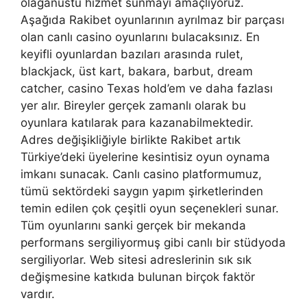
olağanüstü hizmet sunmayı amaçlıyoruz.
Aşağıda Rakibet oyunlarının ayrılmaz bir parçası
olan canlı casino oyunlarını bulacaksınız. En
keyifli oyunlardan bazıları arasında rulet,
blackjack, üst kart, bakara, barbut, dream
catcher, casino Texas hold’em ve daha fazlası
yer alır. Bireyler gerçek zamanlı olarak bu
oyunlara katılarak para kazanabilmektedir.
Adres değişikliğiyle birlikte Rakibet artık
Türkiye’deki üyelerine kesintisiz oyun oynama
imkanı sunacak. Canlı casino platformumuz,
tümü sektördeki saygın yapım şirketlerinden
temin edilen çok çeşitli oyun seçenekleri sunar.
Tüm oyunlarını sanki gerçek bir mekanda
performans sergiliyormuş gibi canlı bir stüdyoda
sergiliyorlar. Web sitesi adreslerinin sık sık
değişmesine katkıda bulunan birçok faktör
vardır.