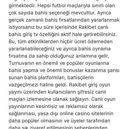
girmektedir. Hepsi futbol maçlarıyla sınırlı olan
çok sayıda bahis seçeneği mevcuttur. Ayrıca
gerçek zamanlı bahis fırsatlarından yararlanmak
istiyorsanız bu süre içerisinde Rakibet canlı
bahis giriş tv özelliğini aktif hale getirebilirsiniz.
Bu, tüm etkinliklerden hiçbir ücret ödemeden
yararlanabileceğiniz ve ayrıca bahis oynama
fırsatına da sahip olduğunuz anlamına gelir.
Turnuvanın en önemli ve popüler oyunlarına
bahis yapma ve önemli bonuslar kazanma şansı
sunan bahis platformları, bahisçilerin
vazgeçilmezi haline geldi. Rakibet giriş oyun
yayını üzerinden kullanıcıların şifresiz canlı
maçları izlemesine olanak sağlayın. Canlı oyun
yayınlarının kesintisiz ve reklamsız olarak
sağlanması, yasa dışı online casino sitelerinin
daha popüler olmasının ve üyeler tarafından
daha sık ziyaret edilmesinin sebeplerinden