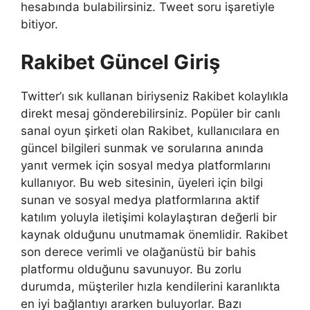
hesabında bulabilirsiniz. Tweet soru işaretiyle
bitiyor.
Rakibet Güncel Giriş
Twitter’ı sık kullanan biriyseniz Rakibet kolaylıkla
direkt mesaj gönderebilirsiniz. Popüler bir canlı
sanal oyun şirketi olan Rakibet, kullanıcılara en
güncel bilgileri sunmak ve sorularına anında
yanıt vermek için sosyal medya platformlarını
kullanıyor. Bu web sitesinin, üyeleri için bilgi
sunan ve sosyal medya platformlarına aktif
katılım yoluyla iletişimi kolaylaştıran değerli bir
kaynak olduğunu unutmamak önemlidir. Rakibet
son derece verimli ve olağanüstü bir bahis
platformu olduğunu savunuyor. Bu zorlu
durumda, müşteriler hızla kendilerini karanlıkta
en iyi bağlantıyı ararken buluyorlar. Bazı