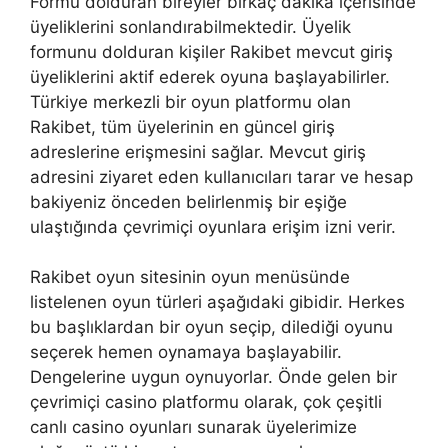
Formu dolduran bireyler birkaç dakika içerisinde
üyeliklerini sonlandırabilmektedir. Üyelik
formunu dolduran kişiler Rakibet mevcut giriş
üyeliklerini aktif ederek oyuna başlayabilirler.
Türkiye merkezli bir oyun platformu olan
Rakibet, tüm üyelerinin en güncel giriş
adreslerine erişmesini sağlar. Mevcut giriş
adresini ziyaret eden kullanıcıları tarar ve hesap
bakiyeniz önceden belirlenmiş bir eşiğe
ulaştığında çevrimiçi oyunlara erişim izni verir.
Rakibet oyun sitesinin oyun menüsünde
listelenen oyun türleri aşağıdaki gibidir. Herkes
bu başlıklardan bir oyun seçip, dilediği oyunu
seçerek hemen oynamaya başlayabilir.
Dengelerine uygun oynuyorlar. Önde gelen bir
çevrimiçi casino platformu olarak, çok çeşitli
canlı casino oyunları sunarak üyelerimize