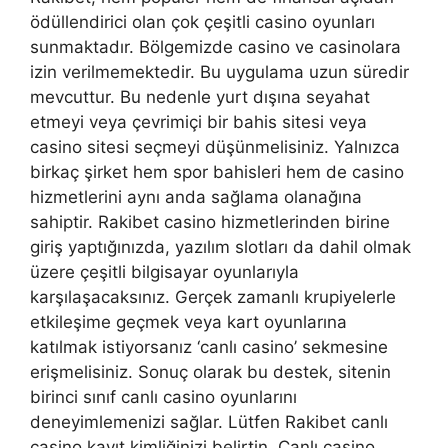
ödüllendirici olan çok çeşitli casino oyunları
sunmaktadır. Bölgemizde casino ve casinolara
izin verilmemektedir. Bu uygulama uzun süredir
mevcuttur. Bu nedenle yurt dışına seyahat
etmeyi veya çevrimiçi bir bahis sitesi veya
casino sitesi seçmeyi düşünmelisiniz. Yalnızca
birkaç şirket hem spor bahisleri hem de casino
hizmetlerini aynı anda sağlama olanağına
sahiptir. Rakibet casino hizmetlerinden birine
giriş yaptığınızda, yazılım slotları da dahil olmak
üzere çeşitli bilgisayar oyunlarıyla
karşılaşacaksınız. Gerçek zamanlı krupiyelerle
etkileşime geçmek veya kart oyunlarına
katılmak istiyorsanız ‘canlı casino’ sekmesine
erişmelisiniz. Sonuç olarak bu destek, sitenin
birinci sınıf canlı casino oyunlarını
deneyimlemenizi sağlar. Lütfen Rakibet canlı
casino kayıt kimliğinizi belirtin. Canlı casino