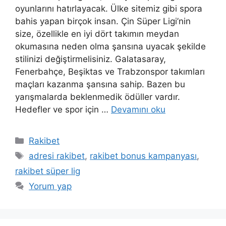
oyunlarını hatırlayacak. Ülke sitemiz gibi spora
bahis yapan birçok insan. Çin Süper Ligi’nin
size, özellikle en iyi dört takımın meydan
okumasına neden olma şansına uyacak şekilde
stilinizi değiştirmelisiniz. Galatasaray,
Fenerbahçe, Beşiktas ve Trabzonspor takımları
maçları kazanma şansına sahip. Bazen bu
yarışmalarda beklenmedik ödüller vardır.
Hedefler ve spor için …
Devamını oku
Kategoriler
Rakibet
Etiketler
adresi rakibet
,
rakibet bonus kampanyası
,
rakibet süper lig
Yorum yap