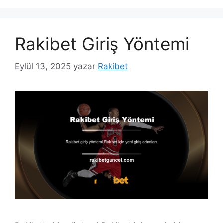
Rakibet Giriş Yöntemi
Eylül 13, 2025
yazar
Rakibet