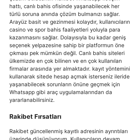
hattı, canlı bahis ofisinde yaşanabilecek her
türlü soruna anında çözüm bulmanızı sağlar.
Arayüz basit ve gezinmesi kolaydır, kullanıcıların
casino ve spor bahis faaliyetleri yoluyla para
kazanmasını sağlar. Dolayısıyla bu kadar geniş
seçenek yelpazesine sahip bir platformun öne
çıkması pek mümkün değil. Canlı bahis siteleri
ülkemizde en çok bilinen ve en çok kullanılan
firmalar arasında yer almaktadır. kayıt yöntemini
kullanarak sitede hesap açmak isterseniz ileride
yaşanabilecek sorunların önüne geçmek için
Whatsapp gibi araç uygulamalarından da
yararlanabilirsiniz.
Rakibet Fırsatları
Rakibet güncellenmiş kayıtlı adresinin ayrıntıları
üzerinde düşünüyorum. Kullanıcıların devam