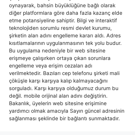
oynayarak, bahsin büyüklüğüne bağlı olarak
diğer platformlara göre daha fazla kazanç elde
etme potansiyeline sahiptir. Bilgi ve interaktif
teknolojiden sorumlu resmi devlet kurumu,
şirketin alan adını engelleme kararı aldı. Adres
kısıtlamalarının uygulanmasının tek yolu budur.
Bu uygulama nedeniyle bir web sitesine
erişmeye çalışırken ortaya çıkan sorunlara
engelleme veya erişim cezaları adı
verilmektedir. Bazıları cep telefonu şirketi mali
çöküşle karşı karşıya kalıp kalmayacağını
sorguladı. Karşı karşıya olduğumuz durum bu
değil. mobile orijinal alan adını değiştirin.
Bakanlık, üyelerin web sitesine erişimine
yardımcı olmak amacıyla Sayın güncel adresinin
sağlanması şeklinde bir bağlantı sunmaktadır.