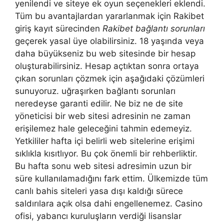
yenilendi ve siteye ek oyun seçenekleri eklendi.
Tüm bu avantajlardan yararlanmak için Rakibet
giriş kayıt sürecinden
Rakibet bağlantı sorunları
geçerek yasal üye olabilirsiniz. 18 yaşında veya
daha büyükseniz bu web sitesinde bir hesap
oluşturabilirsiniz. Hesap açtıktan sonra ortaya
çıkan sorunları çözmek için aşağıdaki çözümleri
sunuyoruz. uğraşırken bağlantı sorunları
neredeyse garanti edilir. Ne biz ne de site
yöneticisi bir web sitesi adresinin ne zaman
erişilemez hale geleceğini tahmin edemeyiz.
Yetkililer hafta içi belirli web sitelerine erişimi
sıklıkla kısıtlıyor. Bu çok önemli bir rehberliktir.
Bu hafta sonu web sitesi adresimin uzun bir
süre kullanılamadığını fark ettim. Ülkemizde tüm
canlı bahis siteleri yasa dışı kaldığı sürece
saldırılara açık olsa dahi engellenemez. Casino
ofisi, yabancı kuruluşların verdiği lisanslar