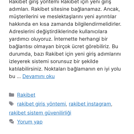
Rakibet giriş yöntemi Rakibet için yeni giriş
adımları. Rakibet sitesine bağlanamaz. Ancak,
müşterilerini ve meslektaşlarını yeni ayrıntılar
hakkında en kısa zamanda bilgilendirmelidirler.
Adreslerini değiştirdiklerinde kullanıcılara
yardımcı oluyoruz. İnternette herhangi bir
bağlantısı olmayan birçok ücret görebiliriz. Bu
durumda, bazı Rakibet için yeni giriş adımlarını
izleyerek sistemi sorunsuz bir şekilde
katılabilirsiniz. Noktaları bağlamanın en iyi yolu
bu …
Devamını oku
Kategoriler
Rakibet
Etiketler
rakibet giriş yöntemi
,
rakibet instagram
,
rakibet sistem güvenilirliği
Yorum yap