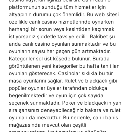
platformunun sunduğu tüm hizmetler için
altyapının durumu çok önemlidir. Bu web sitesi
özellikle canlı casino hizmetlerinde oynarken
herhangi bir sorun veya kesintiden kaçınmak
istiyorsanız şiddetle tavsiye edilir. Rakibet şu
anda canlı casino oyunları sunmaktadır ve bu
oyunların sayısı her geçen gün artmaktadır.
Kategoriler sol üst köşede bulunur. Burada
görüntülenen yeni kategoriler bu hafta tanıtılan
oyunları gösterecek. Casinolar sıklıkla bu tür
masa oyunlarını sağlar. Rulet ve blackjack gibi
popüler oyunlar üyeler tarafından oldukça
beğenilmektedir ve oyun için çok sayıda
seçenek sunmaktadır. Poker ve blackjack’in yanı
sıra şansınızı deneyebileceğiniz bakara ve rulet
oyunları da mevcuttur. Bu nedenle, canlı bahis
mağazasında mevcut olan çeşitli