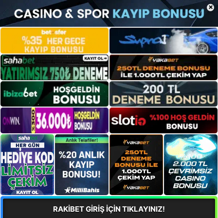
×
RAKİBET GİRİŞ İÇİN TIKLAYINIZ!