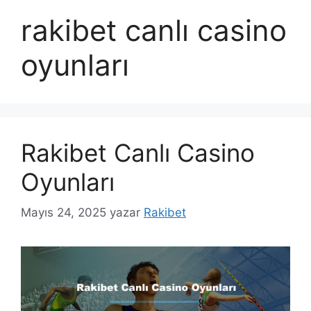
rakibet canlı casino
oyunları
Rakibet Canlı Casino
Oyunları
Mayıs 24, 2025
yazar
Rakibet