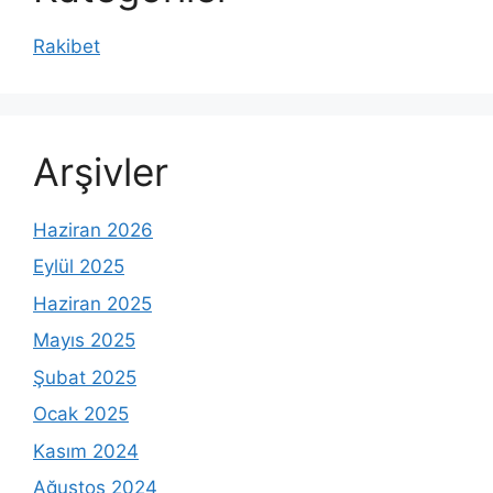
Rakibet
Arşivler
Haziran 2026
Eylül 2025
Haziran 2025
Mayıs 2025
Şubat 2025
Ocak 2025
Kasım 2024
Ağustos 2024