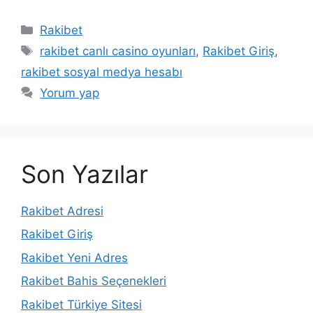
Kategoriler
Rakibet
Etiketler
rakibet canlı casino oyunları
,
Rakibet Giriş
,
rakibet sosyal medya hesabı
Yorum yap
Son Yazılar
Rakibet Adresi
Rakibet Giriş
Rakibet Yeni Adres
Rakibet Bahis Seçenekleri
Rakibet Türkiye Sitesi