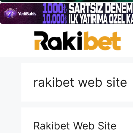
İçeriğe
atla
rakibet web site
Rakibet Web Site