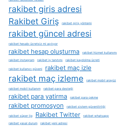
rakibet giris adresi
Rakibet Giriş
rakibet giriş yöntemi
rakibet güncel adresi
rakibet hesabı ücretsiz mi açılıyor
rakibet hesap oluşturma
rakibet hizmet kullanımı
rakibet instagram
rakibet i̇ş tanıtımı
rakibet kaydolma ücreti
rakibet maç izle
rakibet kullanıcı güveni
rakibet maç izleme
rakibet mobil arayüz
rakibet mobil kullanım
rakibet para desteği
rakibet para yatirma
rakibet para çekme
rakibet promosyon
rakibet sistem güvenilirliği
Rakibet Twitter
rakibet süper lig
rakibet whatsapp
rakibet yasal durum
rakibet yeni adresi