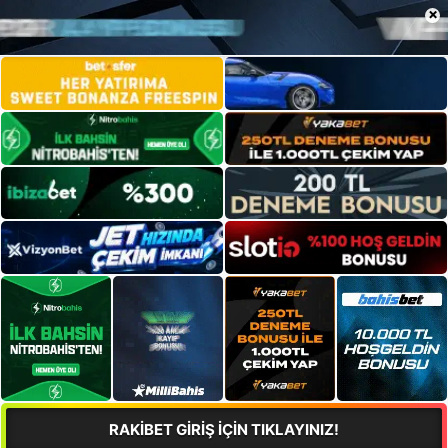
×
RAKİBET GİRİŞ İÇİN TIKLAYINIZ!