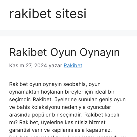
rakibet sitesi
Rakibet Oyun Oynayın
Kasım 27, 2024
yazar
Rakibet
Rakibet oyun oynayın seobahis, oyun
oynamaktan hoşlanan bireyler için ideal bir
seçimdir. Rakibet, üyelerine sunulan geniş oyun
ve bahis koleksiyonu nedeniyle oyuncular
arasında popüler bir seçimdir. ‘Rakibet kapalı
mı? Rakibet, üyelerine kesintisiz hizmet
garantisi verir ve kapılarını asla kapatmaz.