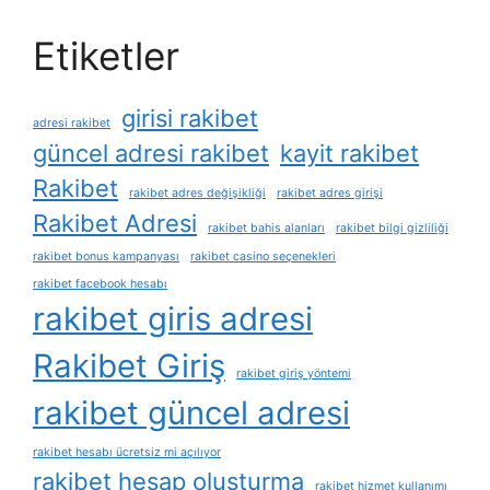
Etiketler
girisi rakibet
adresi rakibet
güncel adresi rakibet
kayit rakibet
Rakibet
rakibet adres değişikliği
rakibet adres girişi
Rakibet Adresi
rakibet bahis alanları
rakibet bilgi gizliliği
rakibet bonus kampanyası
rakibet casino seçenekleri
rakibet facebook hesabı
rakibet giris adresi
Rakibet Giriş
rakibet giriş yöntemi
rakibet güncel adresi
rakibet hesabı ücretsiz mi açılıyor
rakibet hesap oluşturma
rakibet hizmet kullanımı