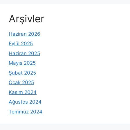
Arşivler
Haziran 2026
Eylül 2025
Haziran 2025
Mayıs 2025
Şubat 2025
Ocak 2025
Kasım 2024
Ağustos 2024
Temmuz 2024