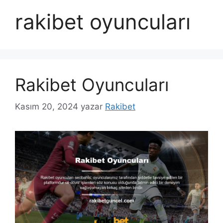
rakibet oyuncuları
Rakibet Oyuncuları
Kasım 20, 2024
yazar
Rakibet