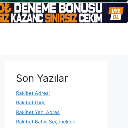
Son Yazılar
Rakibet Adresi
Rakibet Giriş
Rakibet Yeni Adres
Rakibet Bahis Seçenekleri