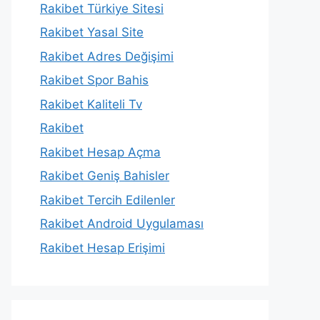
Rakibet Türkiye Sitesi
Rakibet Yasal Site
Rakibet Adres Değişimi
Rakibet Spor Bahis
Rakibet Kaliteli Tv
Rakibet
Rakibet Hesap Açma
Rakibet Geniş Bahisler
Rakibet Tercih Edilenler
Rakibet Android Uygulaması
Rakibet Hesap Erişimi