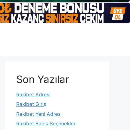
Son Yazılar
Rakibet Adresi
Rakibet Giriş
Rakibet Yeni Adres
Rakibet Bahis Seçenekleri