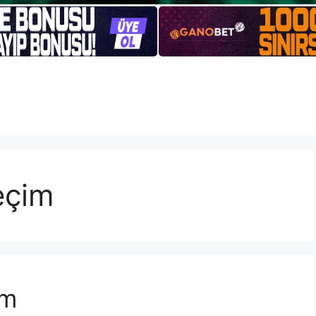
eçim
im