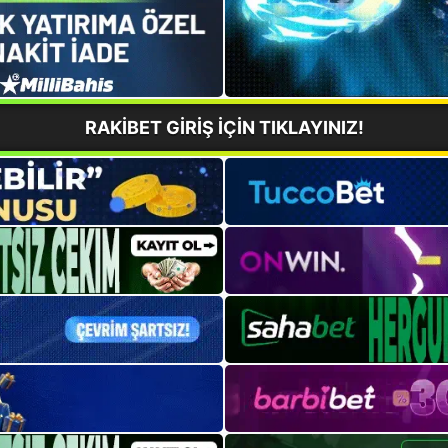
RAKİBET GİRİŞ İÇİN TIKLAYINIZ!