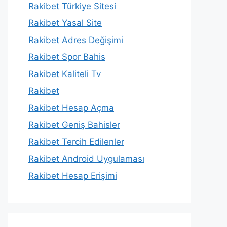
Rakibet Türkiye Sitesi
Rakibet Yasal Site
Rakibet Adres Değişimi
Rakibet Spor Bahis
Rakibet Kaliteli Tv
Rakibet
Rakibet Hesap Açma
Rakibet Geniş Bahisler
Rakibet Tercih Edilenler
Rakibet Android Uygulaması
Rakibet Hesap Erişimi