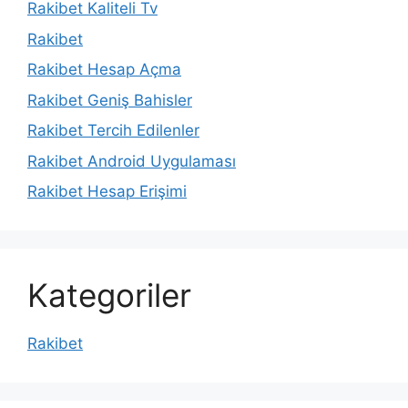
Rakibet Kaliteli Tv
Rakibet
Rakibet Hesap Açma
Rakibet Geniş Bahisler
Rakibet Tercih Edilenler
Rakibet Android Uygulaması
Rakibet Hesap Erişimi
Kategoriler
Rakibet