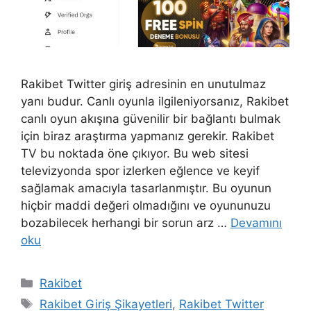
Rakibet Twitter giriş adresinin en unutulmaz
yanı budur. Canlı oyunla ilgileniyorsanız, Rakibet
canlı oyun akışına güvenilir bir bağlantı bulmak
için biraz araştırma yapmanız gerekir. Rakibet
TV bu noktada öne çıkıyor. Bu web sitesi
televizyonda spor izlerken eğlence ve keyif
sağlamak amacıyla tasarlanmıştır. Bu oyunun
hiçbir maddi değeri olmadığını ve oyununuzu
bozabilecek herhangi bir sorun arz …
Devamını
oku
Kategoriler
Rakibet
Etiketler
Rakibet Giriş Şikayetleri
,
Rakibet Twitter