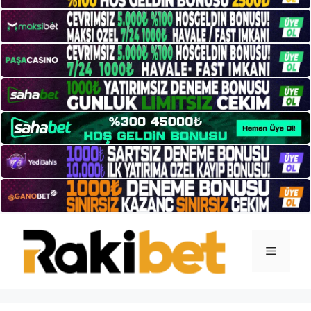
İçeriğe
atla
Menü