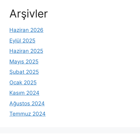
Arşivler
Haziran 2026
Eylül 2025
Haziran 2025
Mayıs 2025
Şubat 2025
Ocak 2025
Kasım 2024
Ağustos 2024
Temmuz 2024