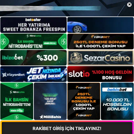
×
RAKİBET GİRİŞ İÇİN TIKLAYINIZ!