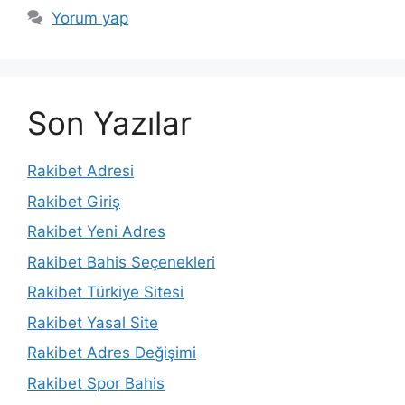
Yorum yap
Son Yazılar
Rakibet Adresi
Rakibet Giriş
Rakibet Yeni Adres
Rakibet Bahis Seçenekleri
Rakibet Türkiye Sitesi
Rakibet Yasal Site
Rakibet Adres Değişimi
Rakibet Spor Bahis