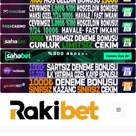
İçeriğe
atla
Menü