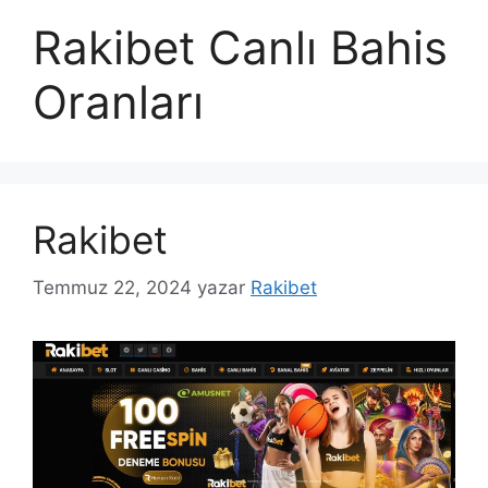
Rakibet Canlı Bahis
Oranları
Rakibet
Temmuz 22, 2024
yazar
Rakibet