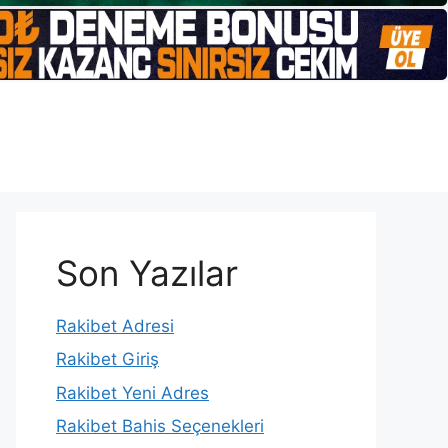
Son Yazılar
Rakibet Adresi
Rakibet Giriş
Rakibet Yeni Adres
Rakibet Bahis Seçenekleri