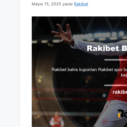
Mayıs 15, 2025
yazar
Rakibet