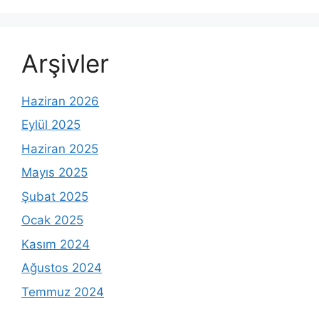
Arşivler
Haziran 2026
Eylül 2025
Haziran 2025
Mayıs 2025
Şubat 2025
Ocak 2025
Kasım 2024
Ağustos 2024
Temmuz 2024