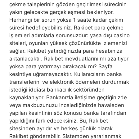
çekme taleplerinin gözden geçirilmesi sürecinin
yakın gelecekte gerçekleşmesi bekleniyor.
Herhangi bir sorun yoksa 1 saate kadar çekim
süresi hedefleyebilirsiniz. Rakibet para çekme
işlemleri adımlarla sorunsuzdur: yasa dışı casino
siteleri, oyunları yüksek çözünürlükte izlemenizi
sağlar. Rakibet yatırdığınızda para hesabınıza
aktarılacaktır. Rakibet mevduatlarını mı azaltıyor
yoksa para yatırmayı bırakacak mı? Sayfa
kesintiye uğramayacaktır. Kullanıcıların banka
transferlerini ve elektronik ödemeleri durdurmak
istediği iddiası bankacılık sektöründen
kaynaklanıyor. Bankanızla iletişime geçtiğinizde
veya makbuzunuzu incelediğinizde havaleden
yapılan kesintinin söz konusu banka tarafından
yapıldığını fark edeceksiniz. Bu, Rakibet
sitesinden ayrıdır ve herkes günlük olarak
Rakibet gönderebilir. Sistemden yararlanmak