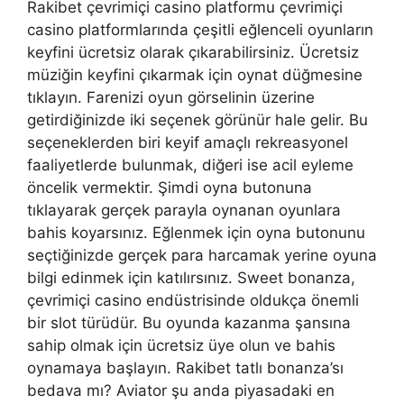
Rakibet çevrimiçi casino platformu çevrimiçi
casino platformlarında çeşitli eğlenceli oyunların
keyfini ücretsiz olarak çıkarabilirsiniz. Ücretsiz
müziğin keyfini çıkarmak için oynat düğmesine
tıklayın. Farenizi oyun görselinin üzerine
getirdiğinizde iki seçenek görünür hale gelir. Bu
seçeneklerden biri keyif amaçlı rekreasyonel
faaliyetlerde bulunmak, diğeri ise acil eyleme
öncelik vermektir. Şimdi oyna butonuna
tıklayarak gerçek parayla oynanan oyunlara
bahis koyarsınız. Eğlenmek için oyna butonunu
seçtiğinizde gerçek para harcamak yerine oyuna
bilgi edinmek için katılırsınız. Sweet bonanza,
çevrimiçi casino endüstrisinde oldukça önemli
bir slot türüdür. Bu oyunda kazanma şansına
sahip olmak için ücretsiz üye olun ve bahis
oynamaya başlayın. Rakibet tatlı bonanza’sı
bedava mı? Aviator şu anda piyasadaki en