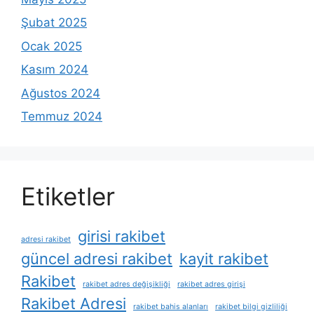
Şubat 2025
Ocak 2025
Kasım 2024
Ağustos 2024
Temmuz 2024
Etiketler
girisi rakibet
adresi rakibet
güncel adresi rakibet
kayit rakibet
Rakibet
rakibet adres değişikliği
rakibet adres girişi
Rakibet Adresi
rakibet bahis alanları
rakibet bilgi gizliliği