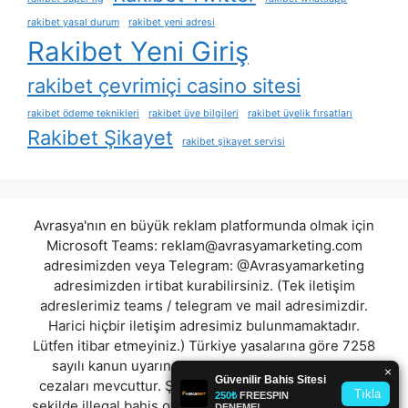
rakibet yasal durum
rakibet yeni adresi
Rakibet Yeni Giriş
rakibet çevrimiçi casino sitesi
rakibet ödeme teknikleri
rakibet üye bilgileri
rakibet üyelik fırsatları
Rakibet Şikayet
rakibet şikayet servisi
Avrasya'nın en büyük reklam platformunda olmak için
Microsoft Teams:
reklam@avrasyamarketing.com
adresimizden veya Telegram: @Avrasyamarketing
adresimizden irtibat kurabilirsiniz. (Tek iletişim
adreslerimiz teams / telegram ve mail adresimizdir.
Harici hiçbir iletişim adresimiz bulunmamaktadır.
Lütfen itibar etmeyiniz.) Türkiye yasalarına göre 7258
sayılı kanun uyarınca yasa dışı bahis oynamanın
cezaları mevcuttur. Şu an bulunduğunuz site hiç bir
şekilde illegal bahis oyunları oynatmıyor ve oynamaya