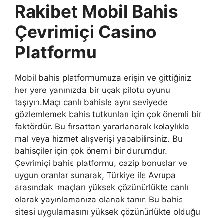
Rakibet Mobil Bahis
Çevrimiçi Casino
Platformu
Mobil bahis platformumuza erişin ve gittiğiniz
her yere yanınızda bir uçak pilotu oyunu
taşıyın.Maçı canlı bahisle aynı seviyede
gözlemlemek bahis tutkunları için çok önemli bir
faktördür. Bu fırsattan yararlanarak kolaylıkla
mal veya hizmet alışverişi yapabilirsiniz. Bu
bahisçiler için çok önemli bir durumdur.
Çevrimiçi bahis platformu, cazip bonuslar ve
uygun oranlar sunarak, Türkiye ile Avrupa
arasındaki maçları yüksek çözünürlükte canlı
olarak yayınlamanıza olanak tanır. Bu bahis
sitesi uygulamasını yüksek çözünürlükte olduğu