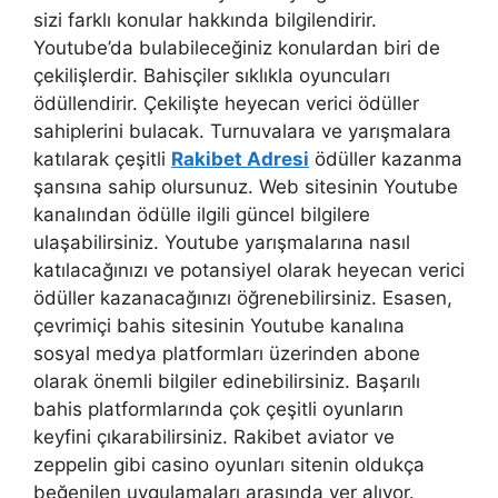
sizi farklı konular hakkında bilgilendirir.
Youtube’da bulabileceğiniz konulardan biri de
çekilişlerdir. Bahisçiler sıklıkla oyuncuları
ödüllendirir. Çekilişte heyecan verici ödüller
sahiplerini bulacak. Turnuvalara ve yarışmalara
katılarak çeşitli
Rakibet Adresi
ödüller kazanma
şansına sahip olursunuz. Web sitesinin Youtube
kanalından ödülle ilgili güncel bilgilere
ulaşabilirsiniz. Youtube yarışmalarına nasıl
katılacağınızı ve potansiyel olarak heyecan verici
ödüller kazanacağınızı öğrenebilirsiniz. Esasen,
çevrimiçi bahis sitesinin Youtube kanalına
sosyal medya platformları üzerinden abone
olarak önemli bilgiler edinebilirsiniz. Başarılı
bahis platformlarında çok çeşitli oyunların
keyfini çıkarabilirsiniz. Rakibet aviator ve
zeppelin gibi casino oyunları sitenin oldukça
beğenilen uygulamaları arasında yer alıyor.