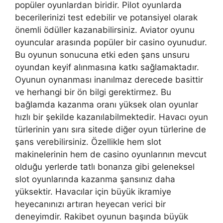
popüler oyunlardan biridir. Pilot oyunlarda
becerilerinizi test edebilir ve potansiyel olarak
önemli ödüller kazanabilirsiniz. Aviator oyunu
oyuncular arasında popüler bir casino oyunudur.
Bu oyunun sonucuna etki eden şans unsuru
oyundan keyif alınmasına katkı sağlamaktadır.
Oyunun oynanması inanılmaz derecede basittir
ve herhangi bir ön bilgi gerektirmez. Bu
bağlamda kazanma oranı yüksek olan oyunlar
hızlı bir şekilde kazanılabilmektedir. Havacı oyun
türlerinin yanı sıra sitede diğer oyun türlerine de
şans verebilirsiniz. Özellikle hem slot
makinelerinin hem de casino oyunlarının mevcut
olduğu yerlerde tatlı bonanza gibi geleneksel
slot oyunlarında kazanma şansınız daha
yüksektir. Havacılar için büyük ikramiye
heyecanınızı artıran heyecan verici bir
deneyimdir. Rakibet oyunun başında büyük