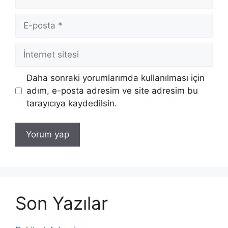
E-
posta
İnternet
sitesi
Daha sonraki yorumlarımda kullanılması için
adım, e-posta adresim ve site adresim bu
tarayıcıya kaydedilsin.
Son Yazılar