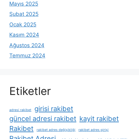
Mayıs 2025
Şubat 2025
Ocak 2025
Kasım 2024
Ağustos 2024
Temmuz 2024
Etiketler
girisi rakibet
adresi rakibet
güncel adresi rakibet
kayit rakibet
Rakibet
rakibet adres değişikliği
rakibet adres girişi
Rakibet Adresi