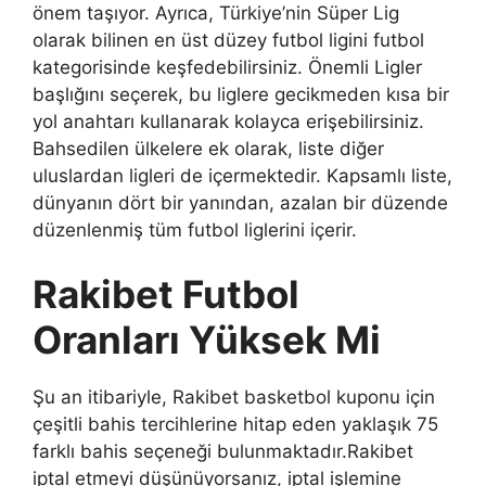
önem taşıyor. Ayrıca, Türkiye’nin Süper Lig
olarak bilinen en üst düzey futbol ligini futbol
kategorisinde keşfedebilirsiniz. Önemli Ligler
başlığını seçerek, bu liglere gecikmeden kısa bir
yol anahtarı kullanarak kolayca erişebilirsiniz.
Bahsedilen ülkelere ek olarak, liste diğer
uluslardan ligleri de içermektedir. Kapsamlı liste,
dünyanın dört bir yanından, azalan bir düzende
düzenlenmiş tüm futbol liglerini içerir.
Rakibet Futbol
Oranları Yüksek Mi
Şu an itibariyle, Rakibet basketbol kuponu için
çeşitli bahis tercihlerine hitap eden yaklaşık 75
farklı bahis seçeneği bulunmaktadır.Rakibet
iptal etmeyi düşünüyorsanız, iptal işlemine