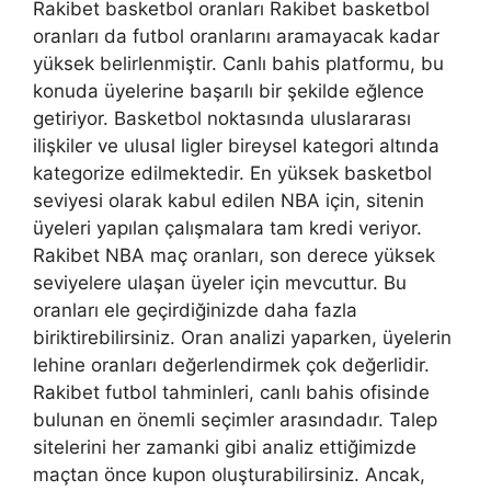
Rakibet basketbol oranları Rakibet basketbol
oranları da futbol oranlarını aramayacak kadar
yüksek belirlenmiştir. Canlı bahis platformu, bu
konuda üyelerine başarılı bir şekilde eğlence
getiriyor. Basketbol noktasında uluslararası
ilişkiler ve ulusal ligler bireysel kategori altında
kategorize edilmektedir. En yüksek basketbol
seviyesi olarak kabul edilen NBA için, sitenin
üyeleri yapılan çalışmalara tam kredi veriyor.
Rakibet NBA maç oranları, son derece yüksek
seviyelere ulaşan üyeler için mevcuttur. Bu
oranları ele geçirdiğinizde daha fazla
biriktirebilirsiniz. Oran analizi yaparken, üyelerin
lehine oranları değerlendirmek çok değerlidir.
Rakibet futbol tahminleri, canlı bahis ofisinde
bulunan en önemli seçimler arasındadır. Talep
sitelerini her zamanki gibi analiz ettiğimizde
maçtan önce kupon oluşturabilirsiniz. Ancak,